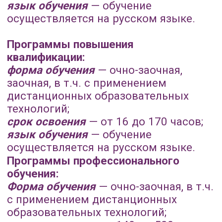
Форма обучения
— очно-заочная, в т.ч.
с применением дистанционных
образовательных технологий;
срок освоения
— от 140 до 520 часов;
язык обучения
— обучение
осуществляется на русском языке.
Дополнительные
общеобразовательные
общеразвивающие программы:
Форма обучения
– очно- заочная, в
т.ч. с применением дистанционных
образовательных технологий;
срок освоения
— от 16 часов
;
язык обучения
— обучение
осуществляется на русском языке.
Информация об обучении
Обучающиеся по реализуемым
образовательным программам за
счет бюджетных ассигнований
федерального бюджета, бюджетов
субъектов Российской Федерации,
отсутствуют.