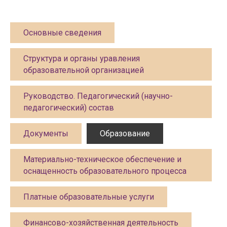
КОНТАКТЫ
448 081, г. Самара ул. Стара-Загора, 82
Основные сведения
8 (800) 550 36 03
Учебно-методический отдел
8 (927) 299 80 66
Структура и органы уравления
zam.dir@cfmpro.ru
образовательной организацией
Руководство. Педагогический (научно-
Режим работы
с 10:00 до 19:00 (по Самаре)
педагогический) состав
Выходной — суббота, воскресенье
Документы
Образование
Политика
конфиденциальности
Материально-техническое обеспечение и
«16+»
оснащенность образовательного процесса
Сведения об образовательной
организации
Платные образовательные услуги
Рособрнадзор
Финансово-хозяйственная деятельность
Министерство просвещения РФ