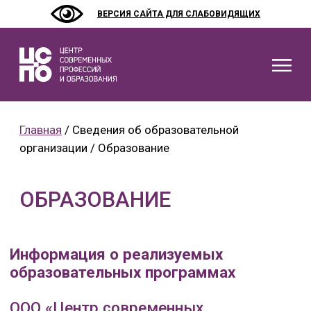
ВЕРСИЯ САЙТА ДЛЯ СЛАБОВИДЯЩИХ
СВЕДЕНИЯ О
ОРГАНИЗАЦИ
Главная
/ Сведения об образовательной
организации / Образование
НАШИ КУРСЫ
ОБРАЗОВАНИЕ
КАК НАЧАТЬ 
КОНТАКТЫ
Информация о реализуемых
образовательных программах
ОРГАНИЗАЦ
ООО «Центр современных
профессий и образования»
СОЦ.КОНТРАКТ
осуществляет образовательную
НАЛОГОВЫЙ
деятельность по программам
ВЫЧЕТ 13%
профессионального обучения,
дополнительного
профессионального образования,
дополнительного образования детей