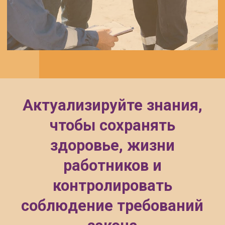
относится оказание и обучение
оказанию первой помощи
04
Иным лицам, на которых возложено
ведение охраны труда
05
Членам комитетов по охране труда,
уполномоченным лицам по охране
труда профсоюзов
06