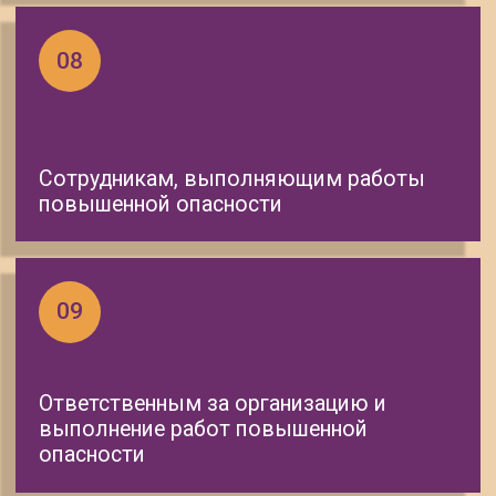
ионизирующих излучений
Безопасные методы и приемы
выполнения работ при
размещении, монтаже,
техническом обслуживании и
ремонте технологического
оборудования (включая
технологическое оборудование)
Безопасные методы и приемы
выполнения огневых работ
Безопасные методы и приемы
выполнения работ, связанные с
эксплуатацией тепловых
энергоустановок
Безопасные методы и приемы
выполнения работ в
электроустановках
Безопасные методы и приемы
выполнения работ
Безопасные методы и приемы
выполнения работ на высоте 2