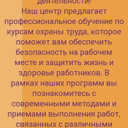
Наши программы рассчитаны
на широкий круг специалистов:
от стропальщиков, сварщиков
и рабочих люльки подъемника-
вышки, до руководителей и
специалистов по охране труда.
Обучение проводится в
удобном форме с
практическими занятиями, что
позволит вам не только
получить теоретические
знания, но и приобрести
навыки, необходимые для
безопасной работы в
различных условиях.
Обеспечьте свою безопасность