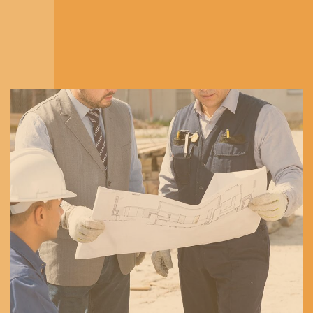
01
Руководителю организации, филиала,
структурного подразделения и его
заместителям
02
Представителям органов власти и
местного самоуправления,
ответственным за охрану труда
03
Работникам, к компетенциям и
обязанностям которых