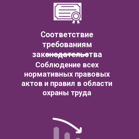
КОНТАКТЫ
448 081, г. Самара ул. Стара-Загора, 82
8 (800) 550 36 03
Учебно-методический отдел
8 (927) 299 80 66
zam.dir@cfmpro.ru
Режим работы
с 10:00 до 19:00 (по Самаре)
Выходной — суббота, воскресенье