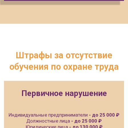
Безопасные методы и приемы
выполнения ремонтных,
монтажных и демонтажных
работ зданий и сооружений
Безопасные методы и приемы
выполнения работ в
ограниченных и замкнутых
пространствах (ОЗП)
Безопасные методы и приемы
выполнения работ, связанные с
эксплуатацией подъемных
сооружений
Безопасные методы и приемы
работ, на участках с
патогенным заражением почвы
Обеспечение экологической
безопасности руководителями
(специалистами)
общехозяйственных систем
управления
Допуск к обслуживанию
сосудов, работающих под