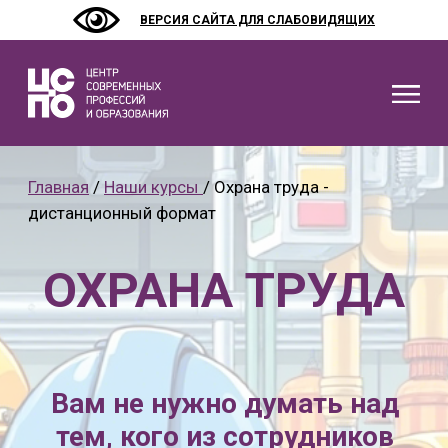
ВЕРСИЯ САЙТА ДЛЯ СЛАБОВИДЯЩИХ
СВЕДЕНИЯ О
ОРГАНИЗАЦИ
Главная
/
Наши курсы
/ Охрана труда -
дистанционный формат
НАШИ КУРСЫ
ОХРАНА ТРУДА
КАК НАЧАТЬ 
КОНТАКТЫ
Вам не нужно думать над
ОРГАНИЗАЦ
тем, кого из сотрудников
обучать и по каким
СОЦ.КОНТРАКТ
программам. Просто
НАЛОГОВЫЙ
оставьте заявку и мы
ВЫЧЕТ 13%
поможем определить кому
и какое обучение нужно.