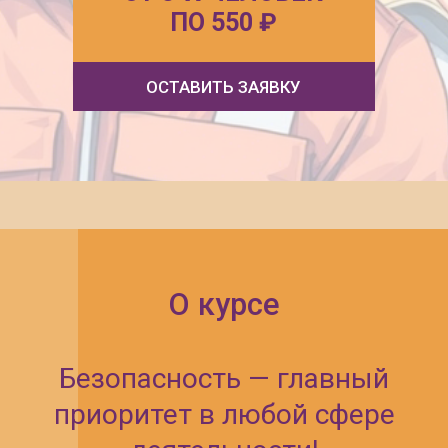
Безопасность — главный
приоритет в любой сфере
деятельности!
Наш центр предлагает
профессиональное обучение по
курсам охраны труда, которое
поможет вам обеспечить
безопасность на рабочем
месте и защитить жизнь и
здоровье работников. В
рамках наших программ вы
познакомитесь с
современными методами и
приемами выполнения работ,
связанных с различными
опасными условиями и
веществами.