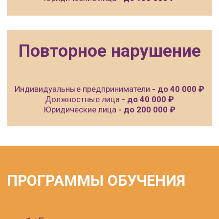
избыточным давлением
Стропальщик
Обучение на рабочего люльки
(подъёмника-вышки)
Почему стоит пройти
обучение в нашем центре
Материал преподносится
ясно и структурированно,
легко усваивается даже
новичками и позволяет
уверенно применять
полученные знания на
практике