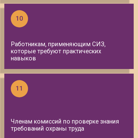
группа
Безопасные методы и приемы
выполнения работ на высоте 3
группа
Безопасные методы и приемы
выполнения газоопасных работ
Безопасные методы и приемы
выполнения работ с ручным
инструментом
Безопасные методы и приёмы
выполнения монтажных и
ремонтных работ в
непосредственной близости от
открытых движущихся частей
работающего технологического
оборудования, а также вблизи
электрических проводов,
находящихся под напряжением
Безопасные методы и приемы
при выполнении
электросварочных и
газосварочных работ