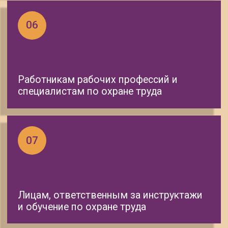
Индивидуальные предприниматели
- до 40 000 ₽
Должностные лица
- до 40 000 ₽
Юридические лица
- до 200 000 ₽
ПРОГРАММЫ ОБУЧЕНИЯ
Безопасные методы и приемы
выполнения работ, связанных с
опасностью воздействия
сильнодействующих и
ядовитых веществ
Безопасные методы и приемы
выполнения работ, связанные с
эксплуатацией сосудов,
работающих под избыточным
давлением
Безопасные методы и приемы
работ с радиоактивными
веществами и источниками