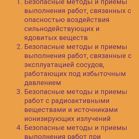
Выдаем только
официальные документы
установленного образца.
Все документы по
окончанию обучения
вносятся в ФИС ФРДО